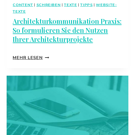
CONTENT
|
SCHREIBEN
|
TEXTE
|
TIPPS
|
WEBSITE-
TEXTE
Architekturkommunikation Praxis:
So formulieren Sie den Nutzen
Ihrer Architekturprojekte
ARCHITEKTURKOMMUNIKATION
MEHR LESEN
PRAXIS:
SO
FORMULIEREN
SIE
DEN
NUTZEN
IHRER
ARCHITEKTURPROJEKTE