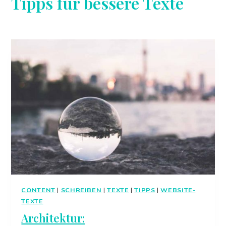
Tipps für bessere Texte
CONTENT
|
SCHREIBEN
|
TEXTE
|
TIPPS
|
WEBSITE-
TEXTE
Architektur: