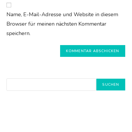
Website-
ein
zum
URL
Kommentieren
Name, E-Mail-Adresse und Website in diesem
ein
ein
(optional)
Browser für meinen nächsten Kommentar
speichern.
Suchen
SUCHEN