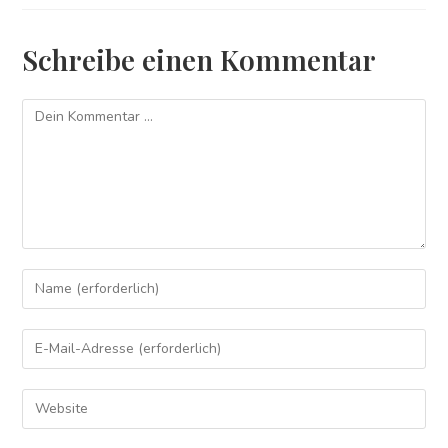
Schreibe einen Kommentar
Kommentieren
Gib
deinen
Namen
Gib
oder
deine
Benutzernamen
E-
Gib
zum
Mail-
deine
Kommentieren
Adresse