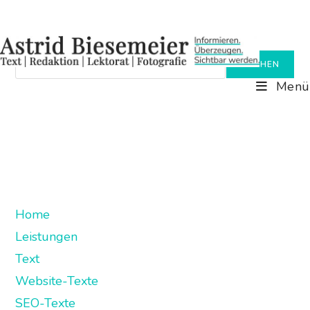
Zum
Suchen
Inhalt
SUCHEN
springen
Menü
Home
Leistungen
Text
Website-Texte
SEO-Texte