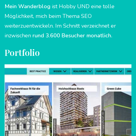
Mein
Wanderblog
ist Hobby UND eine tolle
Möglichkeit, mich beim Thema SEO
weiterzuentwickeln. Im Schnitt verzeichnet er
inzwischen
rund 3.600 Besucher monatlich.
Portfolio